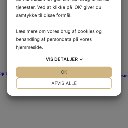
tjenester. Ved at klikke på 'OK' giver du
samtykke til disse formål.
Læs mere om vores brug af cookies og
behandling af persondata på vores
hjemmeside.
VIS
DETALJER
JA
NEJ
OK
JA
NEJ
p til 60 personer
lej dj pakke X op til 80 perso
NØDVENDIGE
PRÆFERENCER
AFVIS ALLE
1.895,00
kr.
JA
NEJ
JA
NEJ
Se mere
MARKETING
STATISTIK