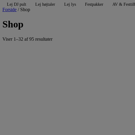
Lej DJ pult
Lej højtaler
Lej lys
Festpakker
AV & Festtil
Forside
/ Shop
Shop
Viser 1–32 af 95 resultater