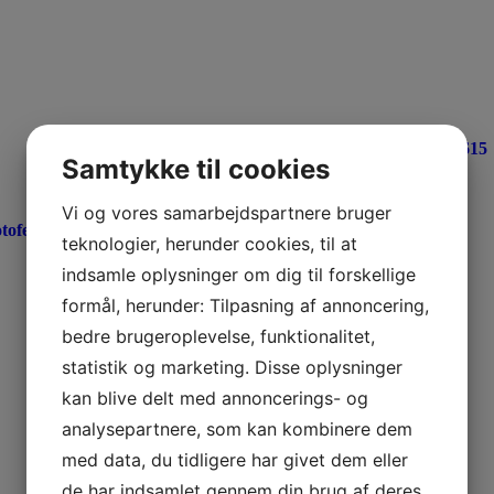
lej dB Technologies SUB 615
Samtykke til cookies
349,00
kr.
Vi og vores samarbejdspartnere bruger
Se mere
tofever
teknologier, herunder cookies, til at
indsamle oplysninger om dig til forskellige
formål, herunder: Tilpasning af annoncering,
bedre brugeroplevelse, funktionalitet,
statistik og marketing. Disse oplysninger
kan blive delt med annoncerings- og
analysepartnere, som kan kombinere dem
med data, du tidligere har givet dem eller
de har indsamlet gennem din brug af deres