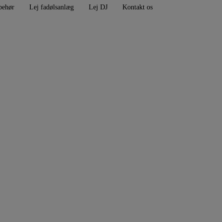
behør
Lej fadølsanlæg
Lej DJ
Kontakt os