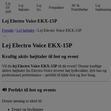
Lej
Lej
Lej
AV &
Lej
DJ
Festpakker
højtaler
lys
Festtilbehør
fadølsanlæ
pult
Lej Electro Voice EKX-15P
Forside
/
Lej højtaler
/ Lej Electro Voice EKX-15P
Lej Electro Voice EKX-15P
Kraftig aktiv højttaler til fest og event
Vil du
lej Electro Voice EKX-15P
til dit event? Denne kraftige
aktive højttaler fra
Electro-Voice
leverer høj lydkvalitet, dyb bas og
professionel performance – perfekt til både fest og live brug.
🔊
Perfekt til fest og events
Denne løsning er ideel til:
Fester og bryllupper