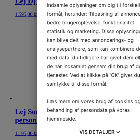
Lej Dj Pakke op til 60 personer
indsamle oplysninger om dig til forskel
formål, herunder: Tilpasning af annonce
1.595,00
kr.
Se mere
bedre brugeroplevelse, funktionalitet,
statistik og marketing. Disse oplysning
kan blive delt med annoncerings- og
analysepartnere, som kan kombinere 
med data, du tidligere har givet dem el
de har indsamlet gennem din brug af d
tjenester. Ved at klikke på 'OK' giver du
samtykke til disse formål.
Læs mere om vores brug af cookies o
behandling af persondata på vores
Lej Soundboks og lysbar op til 50–55
hjemmeside.
personer
VIS
DETALJER
1.195,00
kr.
Se mere