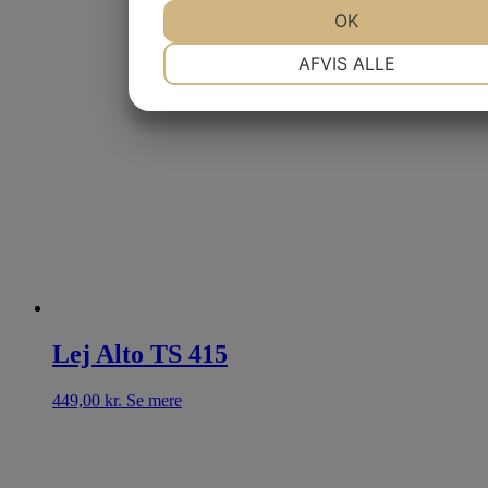
JA
NEJ
OK
JA
NEJ
NØDVENDIGE
PRÆFERENCER
AFVIS ALLE
JA
NEJ
JA
NEJ
MARKETING
STATISTIK
Lej Alto TS 415
449,00
kr.
Se mere