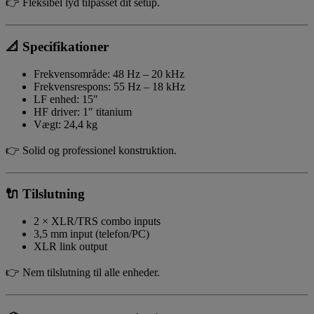
👉 Fleksibel lyd tilpasset dit setup.
📐
Specifikationer
Frekvensområde: 48 Hz – 20 kHz
Frekvensrespons: 55 Hz – 18 kHz
LF enhed: 15″
HF driver: 1″ titanium
Vægt: 24,4 kg
👉 Solid og professionel konstruktion.
🔌
Tilslutning
2 × XLR/TRS combo inputs
3,5 mm input (telefon/PC)
XLR link output
👉 Nem tilslutning til alle enheder.