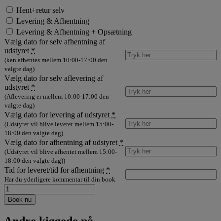
Hent+retur selv
Levering & Afhentning
Levering & Afhentning + Opsætning
Vælg dato for selv afhentning af
udstyret
*
(kan afhentes mellem 10:00-17:00 den
valgte dag)
Vælg dato for selv aflevering af
udstyret
*
(Aflevering er mellem 10:00-17:00 den
valgte dag)
Vælg dato for levering af udstyret
*
(Udstyret vil blive leveret mellem 15:00-
18:00 den valgte dag)
Vælg dato for afhentning af udstyret
*
(Udstyret vil blive afhentet mellem 15:00-
18:00 den valgte dag))
Tid for leveret/tid for afhentning
*
Har du yderligere kommentar til din book
Lej
Electro
Book nu
Voice
EKX-
Andre kiggede på...