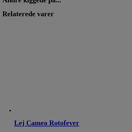
15P
antal
Relaterede varer
Lej Cameo Rotofever