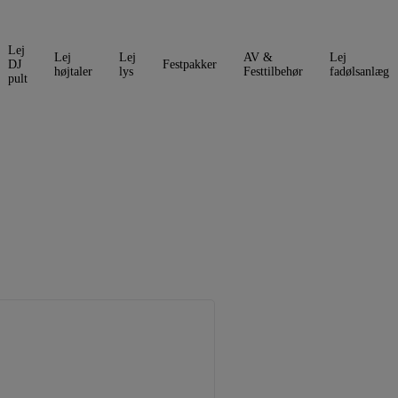
Lej
Lej
Lej
AV &
Lej
DJ
Festpakker
højtaler
lys
Festtilbehør
fadølsanlæg
pult