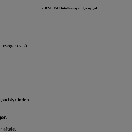
VDFSOUND Totalløsninger i lys og lyd
u besøger os på
ngsudstyr inden
er.
 aftale.