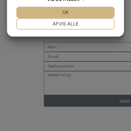
JA
NEJ
OK
JA
NEJ
NØDVENDIGE
PRÆFERENCER
AFVIS ALLE
JA
NEJ
JA
NEJ
MARKETING
STATISTIK
Send