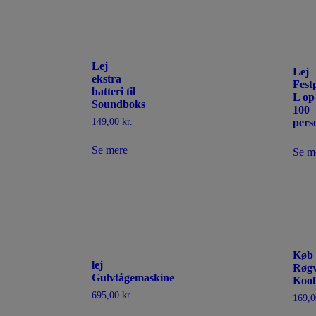
Lej
Lej
ekstra
Fest
batteri til
L op 
Soundboks
100
149,00
kr.
pers
Se mere
Se m
Køb
lej
Røg
Gulvtågemaskine
Kool
695,00
kr.
169,