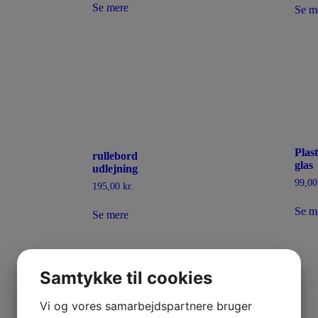
Se mere
Se m
Plast
rullebord
glas
udlejning
99,0
195,00
kr.
Se m
Se mere
Samtykke til cookies
Vi og vores samarbejdspartnere bruger