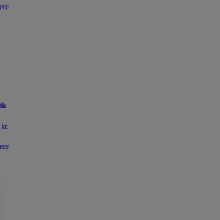
ere
ik
0
kr.
ere