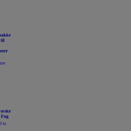
pakke
til
oner
ere
væske
 Fog
00
kr.