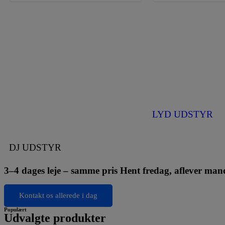
LYD UDSTYR
DJ UDSTYR
3–4 dages leje – samme pris Hent fredag, aflever mand
Kontakt os allerede i dag
Populært
Udvalgte produkter