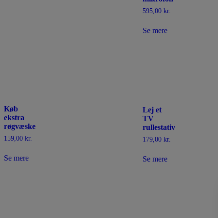
595,00
kr.
Se mere
Køb
Lej et
ekstra
TV
røgvæske
rullestativ
159,00
kr.
179,00
kr.
Se mere
Se mere