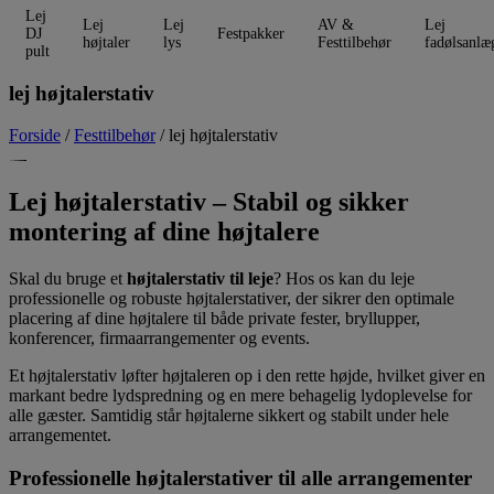
Lej
Lej
Lej
AV &
Lej
DJ
Festpakker
højtaler
lys
Festtilbehør
fadølsanlæ
pult
lej højtalerstativ
Forside
/
Festtilbehør
/ lej højtalerstativ
Lej højtalerstativ – Stabil og sikker
montering af dine højtalere
Skal du bruge et
højtalerstativ til leje
? Hos os kan du leje
professionelle og robuste højtalerstativer, der sikrer den optimale
placering af dine højtalere til både private fester, bryllupper,
konferencer, firmaarrangementer og events.
Et højtalerstativ løfter højtaleren op i den rette højde, hvilket giver en
markant bedre lydspredning og en mere behagelig lydoplevelse for
alle gæster. Samtidig står højtalerne sikkert og stabilt under hele
arrangementet.
Professionelle højtalerstativer til alle arrangementer