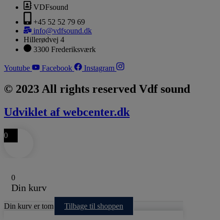
VDFsound
+45 52 52 79 69
info@vdfsound.dk
Hillerødvej 4
3300 Frederiksværk
Youtube
Facebook
Instagram
© 2023 All rights reserved Vdf sound
Udviklet af webcenter.dk
0
0
Din kurv
Din kurv er tom
Tilbage til shoppen