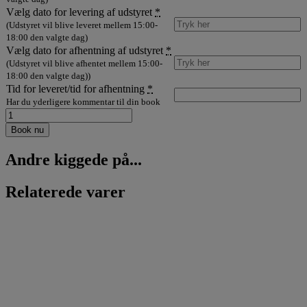
Vælg dato for levering af udstyret
*
(Udstyret vil blive leveret mellem 15:00-
18:00 den valgte dag)
Vælg dato for afhentning af udstyret
*
(Udstyret vil blive afhentet mellem 15:00-
18:00 den valgte dag))
Tid for leveret/tid for afhentning
*
Har du yderligere kommentar til din book
lej
højtalerstativ
Book nu
antal
Andre kiggede på...
Relaterede varer