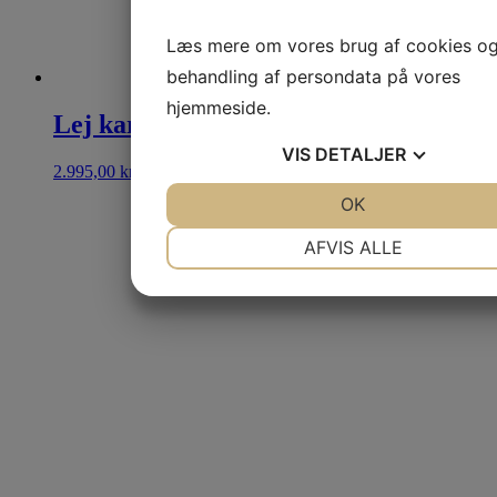
Læs mere om vores brug af cookies o
behandling af persondata på vores
hjemmeside.
Lej karaokeanlæg
VIS
DETALJER
2.995,00
kr.
Se mere
JA
NEJ
OK
JA
NEJ
NØDVENDIGE
PRÆFERENCER
AFVIS ALLE
JA
NEJ
JA
NEJ
MARKETING
STATISTIK