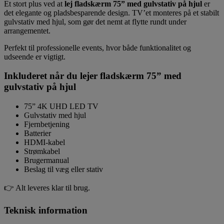
Et stort plus ved at
lej fladskærm 75” med gulvstativ på hjul
er
det elegante og pladsbesparende design. TV’et monteres på et stabilt
gulvstativ med hjul, som gør det nemt at flytte rundt under
arrangementet.
Perfekt til professionelle events, hvor både funktionalitet og
udseende er vigtigt.
Inkluderet når du lejer fladskærm 75” med
gulvstativ på hjul
75” 4K UHD LED TV
Gulvstativ med hjul
Fjernbetjening
Batterier
HDMI-kabel
Strømkabel
Brugermanual
Beslag til væg eller stativ
👉 Alt leveres klar til brug.
Teknisk information