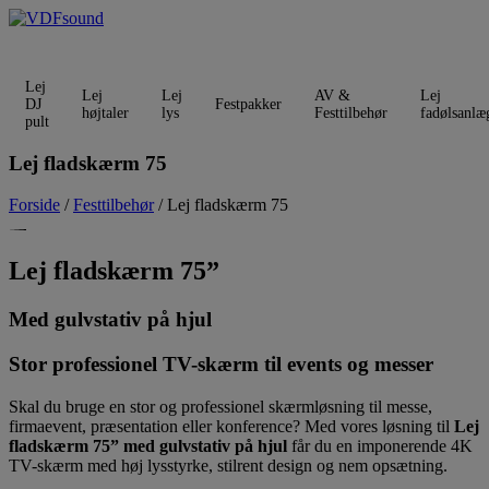
Videre
til
indhold
Lej
Lej
Lej
AV &
Lej
DJ
Festpakker
højtaler
lys
Festtilbehør
fadølsanlæ
pult
Lej fladskærm 75
Forside
/
Festtilbehør
/ Lej fladskærm 75
Lej fladskærm 75”
Med gulvstativ på hjul
Stor professionel TV-skærm til events og messer
Skal du bruge en stor og professionel skærmløsning til messe,
firmaevent, præsentation eller konference? Med vores løsning til
Lej
fladskærm 75” med gulvstativ på hjul
får du en imponerende 4K
TV-skærm med høj lysstyrke, stilrent design og nem opsætning.