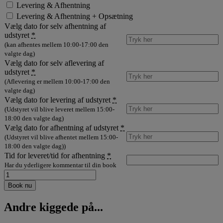
Levering & Afhentning
Levering & Afhentning + Opsætning
Vælg dato for selv afhentning af
udstyret
*
(kan afhentes mellem 10:00-17:00 den
valgte dag)
Vælg dato for selv aflevering af
udstyret
*
(Aflevering er mellem 10:00-17:00 den
valgte dag)
Vælg dato for levering af udstyret
*
(Udstyret vil blive leveret mellem 15:00-
18:00 den valgte dag)
Vælg dato for afhentning af udstyret
*
(Udstyret vil blive afhentet mellem 15:00-
18:00 den valgte dag))
Tid for leveret/tid for afhentning
*
Har du yderligere kommentar til din book
Lej
fladskærm
Book nu
75
antal
Andre kiggede på...