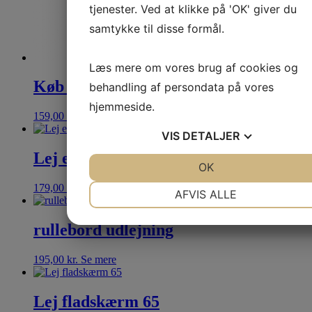
tjenester. Ved at klikke på 'OK' giver du
samtykke til disse formål.
Læs mere om vores brug af cookies og
Køb ekstra røgvæske
behandling af persondata på vores
hjemmeside.
159,00
kr.
Se mere
VIS
DETALJER
Lej et TV rullestativ
JA
NEJ
OK
JA
NEJ
NØDVENDIGE
PRÆFERENCER
179,00
kr.
Se mere
AFVIS ALLE
JA
NEJ
JA
NEJ
rullebord udlejning
MARKETING
STATISTIK
195,00
kr.
Se mere
Lej fladskærm 65