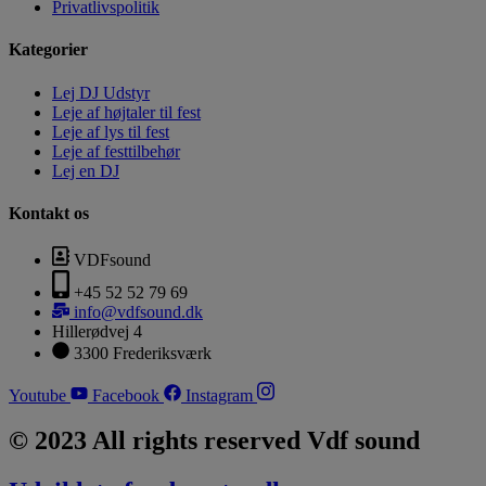
Privatlivspolitik
Kategorier
Lej DJ Udstyr
Leje af højtaler til fest
Leje af lys til fest
Leje af festtilbehør
Lej en DJ
Kontakt os
VDFsound
+45 52 52 79 69
info@vdfsound.dk
Hillerødvej 4
3300 Frederiksværk
Youtube
Facebook
Instagram
© 2023 All rights reserved Vdf sound