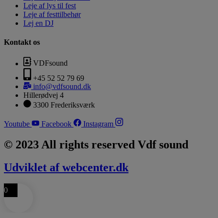
Leje af lys til fest
Leje af festtilbehør
Lej en DJ
Kontakt os
VDFsound
+45 52 52 79 69
info@vdfsound.dk
Hillerødvej 4
3300 Frederiksværk
Youtube
Facebook
Instagram
© 2023 All rights reserved Vdf sound
Udviklet af webcenter.dk
0