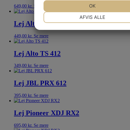
JA
NEJ
OK
JA
NEJ
649,00
kr.
Se mere
NØDVENDIGE
PRÆFERENCER
AFVIS ALLE
Lej Alto TS 415
JA
NEJ
JA
NEJ
MARKETING
STATISTIK
449,00
kr.
Se mere
Lej Alto TS 412
349,00
kr.
Se mere
Lej JBL PRX 612
395,00
kr.
Se mere
Lej Pioneer XDJ RX2
695,00
kr.
Se mere