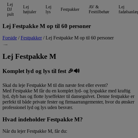
Lej
Lej
Lej
AV &
Lej
DJ
Festpakker
højtaler
lys
Festtilbehør
fadølsanlæ
pult
Lej Festpakke M op til 60 personer
Forside
/
Festpakker
/ Lej Festpakke M op til 60 personer
Lej Festpakke M
Komplet lyd og lys til fest 🎉🔊
Skal du leje Festpakke M til din næste fest eller event?
Med Festpakke M får du en komplet lyd- og lyspakke med kraftig
lyd, dyb bas og flotte lyseffekter til dansegulvet. Denne festpakke er
perfekt til både private fester og firmaarrangementer, hvor du ønsker
professionel lyd og lys uden besvær.
Hvad indeholder Festpakke M?
Når du lejer Festpakke M, får du: