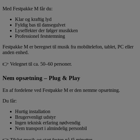
Med Festpakke M får du:
Klar og kraftig lyd
Fyldig bas til dansegulvet
Lyseffekter der følger musikken
Professionel feststemning
Festpakke M er beregnet til musik fra mobiltelefon, tablet, PC eller
anden enhed.
👉 Velegnet til ca. 50–60 personer.
Nem opsætning – Plug & Play
En af fordelene ved Festpakke M er den nemme opsætning.
Du får:
Hurtig installation
Brugervenligt udstyr
Ingen teknisk erfaring nødvendig
Nem transport i almindelig personbil
👉 Tilslut musik og start festen på få minutter.