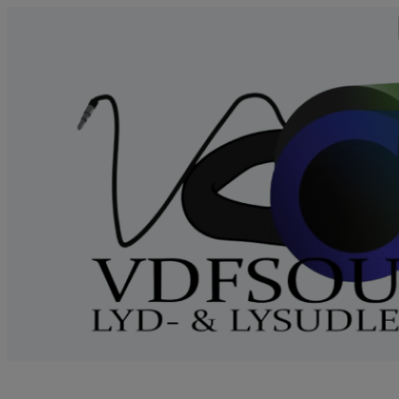
Videre
til
indhold