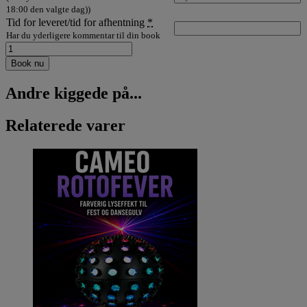
18:00 den valgte dag))
Tid for leveret/tid for afhentning
*
Har du yderligere kommentar til din book
Lej
Festpakke
Book nu
M
op
Andre kiggede på...
til
60
personer
Relaterede varer
antal