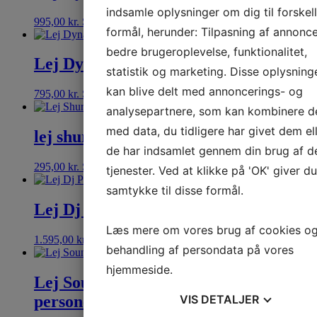
indsamle oplysninger om dig til forskel
995,00
kr.
Se mere
formål, herunder: Tilpasning af annonce
bedre brugeroplevelse, funktionalitet,
Lej Dynacord CMS 1000-3 Mixer
statistik og marketing. Disse oplysning
kan blive delt med annoncerings- og
795,00
kr.
Se mere
analysepartnere, som kan kombinere 
med data, du tidligere har givet dem el
lej shure trådløs mikrofon
de har indsamlet gennem din brug af d
295,00
kr.
Se mere
tjenester. Ved at klikke på 'OK' giver du
samtykke til disse formål.
Lej Dj Pakke op til 60 personer
Læs mere om vores brug af cookies o
1.595,00
kr.
Se mere
behandling af persondata på vores
hjemmeside.
Lej Soundboks og lysbar op til 30
personer
VIS
DETALJER