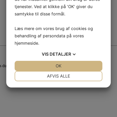
tjenester. Ved at klikke på 'OK' giver du
samtykke til disse formål.
Læs mere om vores brug af cookies og
behandling af persondata på vores
hjemmeside.
VIS
DETALJER
JA
NEJ
OK
JA
NEJ
is du vil have et professionelt og imponerende lysshow til dit event.
NØDVENDIGE
PRÆFERENCER
AFVIS ALLE
JA
NEJ
JA
NEJ
MARKETING
STATISTIK