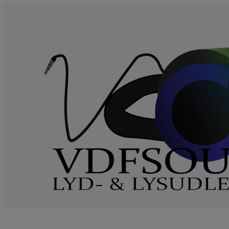
Videre
til
indhold