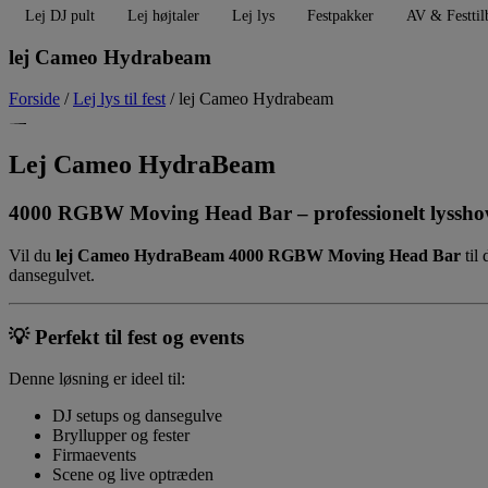
Lej DJ pult
Lej højtaler
Lej lys
Festpakker
AV & Festtil
lej Cameo Hydrabeam
Forside
/
Lej lys til fest
/ lej Cameo Hydrabeam
Lej Cameo HydraBeam
4000 RGBW Moving Head Bar – professionelt lyssh
Vil du
lej Cameo HydraBeam 4000 RGBW Moving Head Bar
til 
dansegulvet.
💡
Perfekt til fest og events
Denne løsning er ideel til:
DJ setups og dansegulve
Bryllupper og fester
Firmaevents
Scene og live optræden