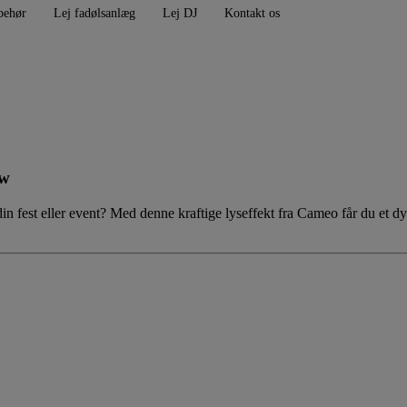
behør
Lej fadølsanlæg
Lej DJ
Kontakt os
ow
din fest eller event? Med denne kraftige lyseffekt fra
Cameo
får du et d