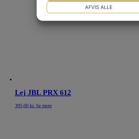
NØDVENDIGE
PRÆFERENCER
AFVIS ALLE
JA
NEJ
JA
NEJ
MARKETING
STATISTIK
Lej JBL PRX 612
395,00
kr.
Se mere