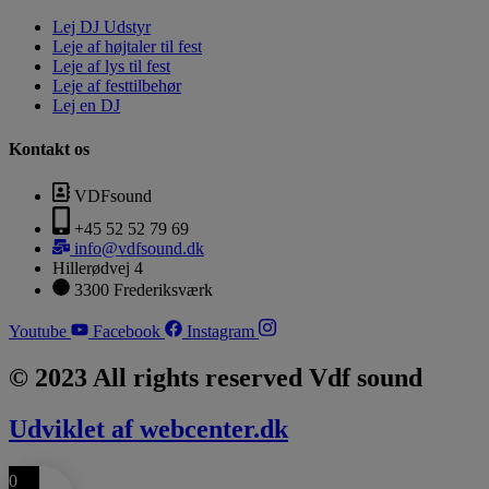
Lej DJ Udstyr
Leje af højtaler til fest
Leje af lys til fest
Leje af festtilbehør
Lej en DJ
Kontakt os
VDFsound
+45 52 52 79 69
info@vdfsound.dk
Hillerødvej 4
3300 Frederiksværk
Youtube
Facebook
Instagram
© 2023 All rights reserved Vdf sound
Udviklet af webcenter.dk
0