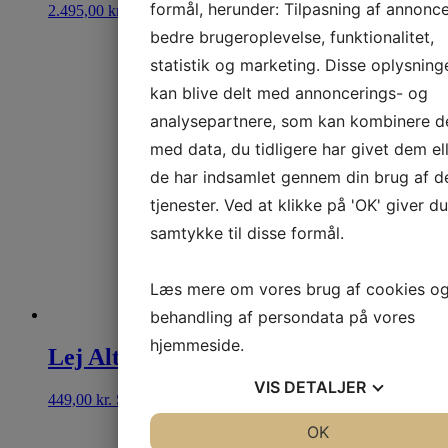
formål, herunder: Tilpasning af annonce
2.495,00
kr.
Se mere
bedre brugeroplevelse, funktionalitet,
statistik og marketing. Disse oplysning
kan blive delt med annoncerings- og
analysepartnere, som kan kombinere 
med data, du tidligere har givet dem el
de har indsamlet gennem din brug af d
tjenester. Ved at klikke på 'OK' giver du
samtykke til disse formål.
Læs mere om vores brug af cookies o
behandling af persondata på vores
hjemmeside.
Lej Alto TS 415
VIS
DETALJER
449,00
kr.
Se mere
JA
NEJ
OK
JA
NEJ