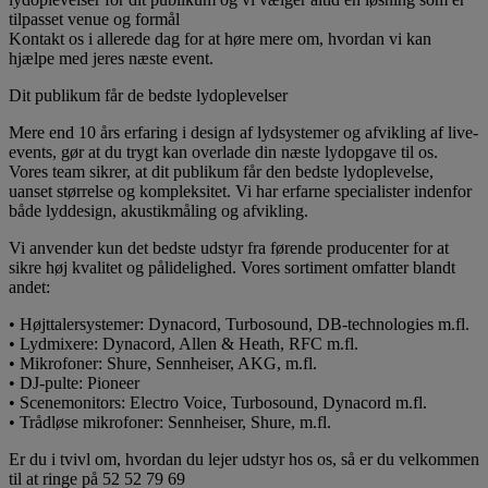
tilpasset venue og formål
Kontakt os i allerede dag for at høre mere om, hvordan vi kan
hjælpe med jeres næste event.
Dit publikum får de bedste lydoplevelser
Mere end 10 års erfaring i design af lydsystemer og afvikling af live-
events, gør at du trygt kan overlade din næste lydopgave til os.
Vores team sikrer, at dit publikum får den bedste lydoplevelse,
uanset størrelse og kompleksitet. Vi har erfarne specialister indenfor
både lyddesign, akustikmåling og afvikling.
Vi anvender kun det bedste udstyr fra førende producenter for at
sikre høj kvalitet og pålidelighed. Vores sortiment omfatter blandt
andet:
• Højttalersystemer: Dynacord, Turbosound, DB-technologies m.fl.
• Lydmixere: Dynacord, Allen & Heath, RFC m.fl.
• Mikrofoner: Shure, Sennheiser, AKG, m.fl.
• DJ-pulte: Pioneer
• Scenemonitors: Electro Voice, Turbosound, Dynacord m.fl.
• Trådløse mikrofoner: Sennheiser, Shure, m.fl.
Er du i tvivl om, hvordan du lejer udstyr hos os, så er du velkommen
til at ringe på 52 52 79 69