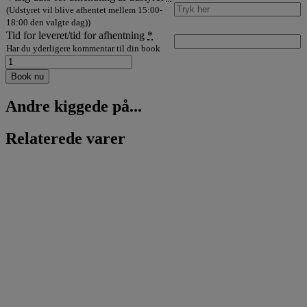
(Udstyret vil blive afhentet mellem 15:00-
18:00 den valgte dag))
Tid for leveret/tid for afhentning
*
Har du yderligere kommentar til din book
Lej
lavalier
Book nu
mikrofon
antal
Andre kiggede på...
Relaterede varer