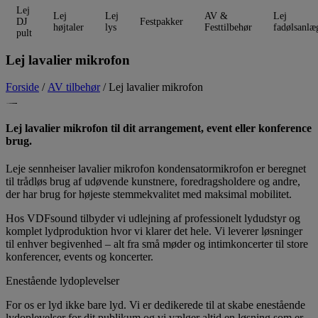
Lej
Lej
Lej
AV &
Lej
DJ
Festpakker
højtaler
lys
Festtilbehør
fadølsanlæ
pult
Lej lavalier mikrofon
Forside
/
AV tilbehør
/ Lej lavalier mikrofon
Lej lavalier mikrofon til dit arrangement, event eller konference
brug.
Leje sennheiser lavalier mikrofon
kondensatormikrofon er beregnet
til trådløs brug af udøvende kunstnere, foredragsholdere og andre,
der har brug for højeste stemmekvalitet med maksimal mobilitet.
Hos VDFsound tilbyder vi udlejning af professionelt lydudstyr og
komplet lydproduktion hvor vi klarer det hele. Vi leverer løsninger
til enhver begivenhed – alt fra små møder og intimkoncerter til store
konferencer, events og koncerter.
Enestående lydoplevelser
For os er lyd ikke bare lyd. Vi er dedikerede til at skabe enestående
lydoplevelser for dit publikum og vi vælger altid en løsning som er