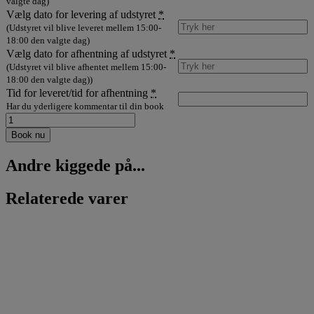
valgte dag)
Vælg dato for levering af udstyret
*
(Udstyret vil blive leveret mellem 15:00-
18:00 den valgte dag)
Vælg dato for afhentning af udstyret
*
(Udstyret vil blive afhentet mellem 15:00-
18:00 den valgte dag))
Tid for leveret/tid for afhentning
*
Har du yderligere kommentar til din book
Lej
DJ
Book nu
Festpakke
L
Andre kiggede på...
op
til
100
Relaterede varer
personer
antal