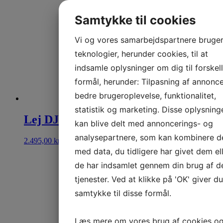
Samtykke til cookies
Vi og vores samarbejdspartnere bruge
teknologier, herunder cookies, til at
indsamle oplysninger om dig til forskel
formål, herunder: Tilpasning af annonce
bedre brugeroplevelse, funktionalitet,
statistik og marketing. Disse oplysning
Lej DJ Pakke XL op til 150 personer
kan blive delt med annoncerings- og
analysepartnere, som kan kombinere 
2.495,00
kr.
Se mere
med data, du tidligere har givet dem el
de har indsamlet gennem din brug af d
tjenester. Ved at klikke på 'OK' giver du
samtykke til disse formål.
Læs mere om vores brug af cookies o