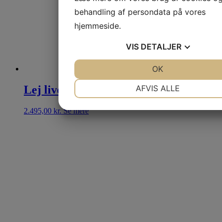
behandling af persondata på vores
hjemmeside.
VIS
DETALJER
JA
NEJ
OK
JA
NEJ
NØDVENDIGE
PRÆFERENCER
AFVIS ALLE
Lej live pakke op til 150 personer
JA
NEJ
JA
NEJ
2.495,00
kr.
Se mere
MARKETING
STATISTIK