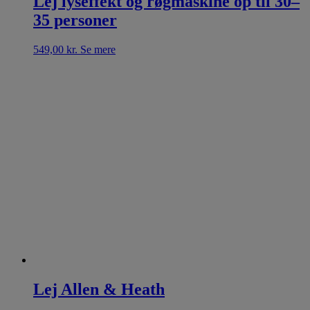
Lej lyseffekt og røgmaskine op til 30–
35 personer
549,00
kr.
Se mere
Lej Allen & Heath