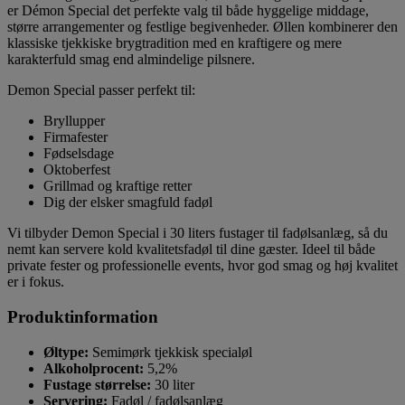
er Démon Special det perfekte valg til både hyggelige middage,
større arrangementer og festlige begivenheder. Øllen kombinerer den
klassiske tjekkiske brygtradition med en kraftigere og mere
karakterfuld smag end almindelige pilsnere.
Demon Special passer perfekt til:
Bryllupper
Firmafester
Fødselsdage
Oktoberfest
Grillmad og kraftige retter
Dig der elsker smagfuld fadøl
Vi tilbyder Demon Special i 30 liters fustager til fadølsanlæg, så du
nemt kan servere kold kvalitetsfadøl til dine gæster. Ideel til både
private fester og professionelle events, hvor god smag og høj kvalitet
er i fokus.
Produktinformation
Øltype:
Semimørk tjekkisk specialøl
Alkoholprocent:
5,2%
Fustage størrelse:
30 liter
Servering:
Fadøl / fadølsanlæg