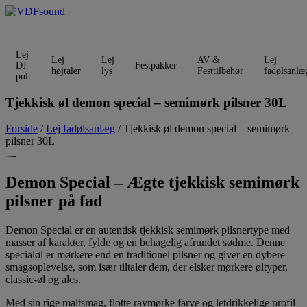
Videre
til
indhold
Lej
Lej
Lej
AV &
Lej
DJ
Festpakker
højtaler
lys
Festtilbehør
fadølsanlæ
pult
Tjekkisk øl demon special – semimørk pilsner 30L
Forside
/
Lej fadølsanlæg
/ Tjekkisk øl demon special – semimørk
pilsner 30L
Demon Special – Ægte tjekkisk semimørk
pilsner på fad
Demon Special er en autentisk tjekkisk semimørk pilsnertype med
masser af karakter, fylde og en behagelig afrundet sødme. Denne
specialøl er mørkere end en traditionel pilsner og giver en dybere
smagsoplevelse, som især tiltaler dem, der elsker mørkere øltyper,
classic-øl og ales.
Med sin rige maltsmag, flotte ravmørke farve og letdrikkelige profil