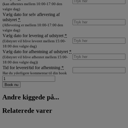
(kan afhentes mellem 10:00-17:00 den
valgte dag)
Vælg dato for selv aflevering af
udstyret
*
(Aflevering er mellem 10:00-17:00 den
valgte dag)
Vælg dato for levering af udstyret
*
(Udstyret vil blive leveret mellem 15:00-
18:00 den valgte dag)
Vælg dato for afhentning af udstyret
*
(Udstyret vil blive afhentet mellem 15:00-
18:00 den valgte dag))
Tid for leveret/tid for afhentning
*
Har du yderligere kommentar til din book
Tjekkisk
øl
Book nu
demon
special
Andre kiggede på...
-
semimørk
pilsner
Relaterede varer
30L
antal