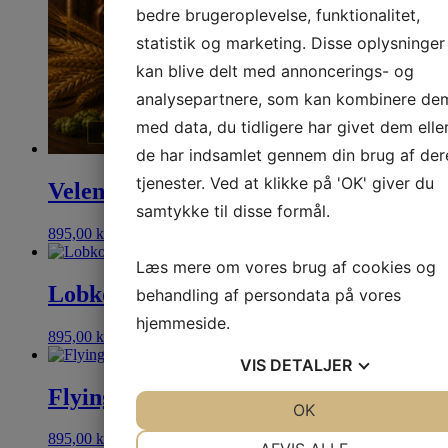
bedre brugeroplevelse, funktionalitet,
statistik og marketing. Disse oplysninger
kan blive delt med annoncerings- og
analysepartnere, som kan kombinere de
med data, du tidligere har givet dem elle
de har indsamlet gennem din brug af der
tjenester. Ved at klikke på 'OK' giver du
Velen hvedeøl 30L
samtykke til disse formål.
895,00
kr.
Se mere
Læs mere om vores brug af cookies og
Lobkowicz cerny – Sort pilsner 30L
behandling af persondata på vores
hjemmeside.
895,00
kr.
Se mere
VIS
DETALJER
Flying Cloud IPA 30L
JA
NEJ
OK
JA
NEJ
895,00
kr.
Se mere
NØDVENDIGE
PRÆFERENCER