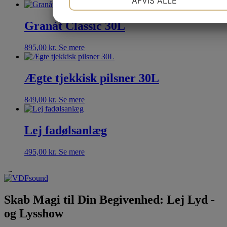
AFVIS ALLE
JA
NEJ
JA
NEJ
Granát Classic 30L
MARKETING
STATISTIK
895,00
kr.
Se mere
Ægte tjekkisk pilsner 30L
849,00
kr.
Se mere
Lej fadølsanlæg
495,00
kr.
Se mere
Skab Magi til Din Begivenhed: Lej Lyd -
og Lysshow