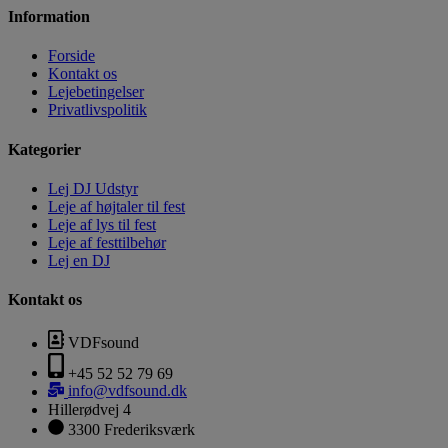
Information
Forside
Kontakt os
Lejebetingelser
Privatlivspolitik
Kategorier
Lej DJ Udstyr
Leje af højtaler til fest
Leje af lys til fest
Leje af festtilbehør
Lej en DJ
Kontakt os
VDFsound
+45 52 52 79 69
info@vdfsound.dk
Hillerødvej 4
3300 Frederiksværk