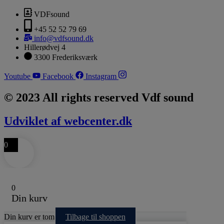
VDFsound
+45 52 52 79 69
info@vdfsound.dk
Hillerødvej 4
3300 Frederiksværk
Youtube
Facebook
Instagram
© 2023 All rights reserved Vdf sound
Udviklet af webcenter.dk
0
0
Din kurv
Din kurv er tom
Tilbage til shoppen