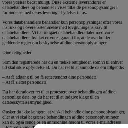
vores ydelser bedst muligt. Disse eksterne leverandører er
databehandlere og behandler i visse tilfælde personoplysninger i
forbindelse med deres levering af ydelser til os.
Vores databehandlere behandler kun personoplysninger efter vores
instruks og i overensstemmelse med lovgivningens krav til
databehandlere. Vi har indgået databehandleraftaler med vores
databehandlere, hvilket er vores garanti for, at de overholder
gældende regler om beskyttelse af dine personoplysninger.
Dine rettigheder
Som den registrerede har du en række rettigheder, som vi til enhver
tid skal sikre opfyldelse af. Du har ret til at anmode os om følgende:
– At få adgang til og få rettet/ændret dine persondata
– At få slettet persondata
Du har derudover ret til at protestere over behandlingen af dine
personlige data, og du har ret til at indgive klage til en
databeskyttelsesmyndighed.
Ønsker du ikke længere, at vi skal behandle dine personoplysninger,
eller at vi skal begrænse behandlingen af dine personoplysninger,
kan du også sende os en anmodning herom til vores e-mailadresse
info@vdfsound.dk.