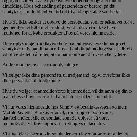
dig nyhedsbrevet. Alle nyhedsbreve indeholder også et link til
afmelding. Hvis behandling af persondata er baseret på dit
samtykke, har du til enhver tid ret til at tilbagekalde samtykket.
Hvis du ikke ønsker at opgive de persondata, som er påkrævet for at
gennemføre et køb af et produkt, vil du desværre ikke have
mulighed for at købe produkter af os på vores hjemmeside.
Dine oplysninger (undtagen din e-mailadresse, hvis du har givet
samtykke til behandling heraf med henblik på modtagelse af tilbud)
vil blive slettet 5 år efter, at du har modtaget din vare eller ydelse.
Andre modtagere af personoplysninger
Vi sælger ikke dine persondata til tredjemand, og vi overfører ikke
dine persondata til tredjelande.
Hvis du vælger at anmelde vores hjemmeside, vil dit navn og din e-
mailadresse blive overført til anmeldelsessiden Trustpilot.
Vi har vores hjemmeside hos Simply og betalingssystem gennem
MobilePay eller Bankoverførsel, som fungerer som vores
databehandler. Alle persondata som du oplyser på vores
hjemmeside, vil blive opbevaret i Simplys datacentre.
Vi anvender eksterne virksomheder som leverandører for at levere