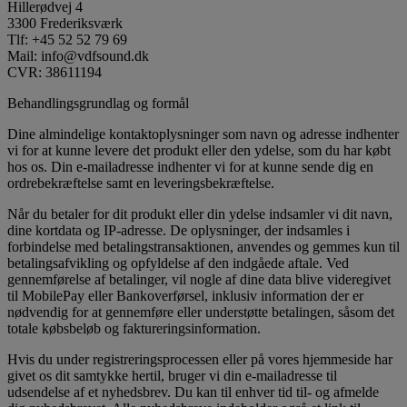
Hillerødvej 4
3300 Frederiksværk
Tlf: +45 52 52 79 69
Mail: info@vdfsound.dk
CVR: 38611194
Behandlingsgrundlag og formål
Dine almindelige kontaktoplysninger som navn og adresse indhenter
vi for at kunne levere det produkt eller den ydelse, som du har købt
hos os. Din e-mailadresse indhenter vi for at kunne sende dig en
ordrebekræftelse samt en leveringsbekræftelse.
Når du betaler for dit produkt eller din ydelse indsamler vi dit navn,
dine kortdata og IP-adresse. De oplysninger, der indsamles i
forbindelse med betalingstransaktionen, anvendes og gemmes kun til
betalingsafvikling og opfyldelse af den indgåede aftale. Ved
gennemførelse af betalinger, vil nogle af dine data blive videregivet
til MobilePay eller Bankoverførsel, inklusiv information der er
nødvendig for at gennemføre eller understøtte betalingen, såsom det
totale købsbeløb og faktureringsinformation.
Hvis du under registreringsprocessen eller på vores hjemmeside har
givet os dit samtykke hertil, bruger vi din e-mailadresse til
udsendelse af et nyhedsbrev. Du kan til enhver tid til- og afmelde