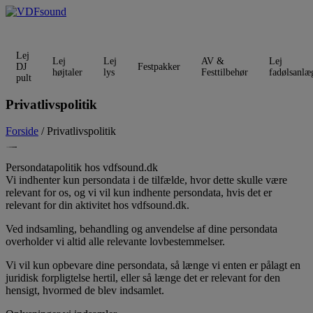
Videre
til
indhold
Lej
Lej
Lej
AV &
Lej
DJ
Festpakker
højtaler
lys
Festtilbehør
fadølsanlæ
pult
Privatlivspolitik
Forside
/ Privatlivspolitik
Persondatapolitik hos vdfsound.dk
Vi indhenter kun persondata i de tilfælde, hvor dette skulle være
relevant for os, og vi vil kun indhente persondata, hvis det er
relevant for din aktivitet hos vdfsound.dk.
Ved indsamling, behandling og anvendelse af dine persondata
overholder vi altid alle relevante lovbestemmelser.
Vi vil kun opbevare dine persondata, så længe vi enten er pålagt en
juridisk forpligtelse hertil, eller så længe det er relevant for den
hensigt, hvormed de blev indsamlet.