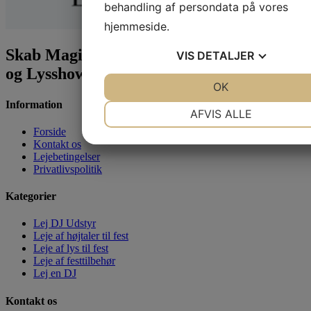
behandling af persondata på vores
hjemmeside.
Skab Magi til Din Begivenhed: Lej Lyd -
VIS
DETALJER
og Lysshow
JA
NEJ
OK
JA
NEJ
Information
NØDVENDIGE
PRÆFERENCER
AFVIS ALLE
Forside
JA
NEJ
JA
NEJ
Kontakt os
Lejebetingelser
MARKETING
STATISTIK
Privatlivspolitik
Kategorier
Lej DJ Udstyr
Leje af højtaler til fest
Leje af lys til fest
Leje af festtilbehør
Lej en DJ
Kontakt os