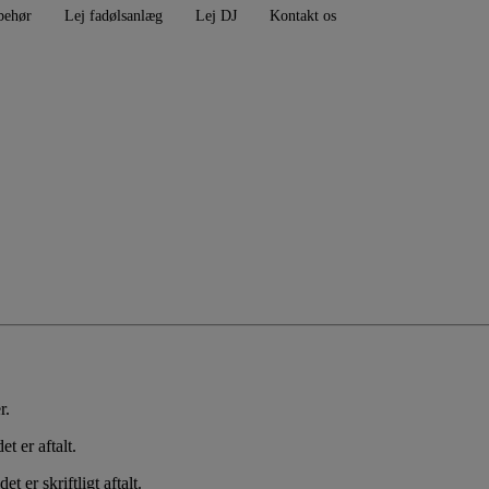
behør
Lej fadølsanlæg
Lej DJ
Kontakt os
r.
t er aftalt.
 er skriftligt aftalt.