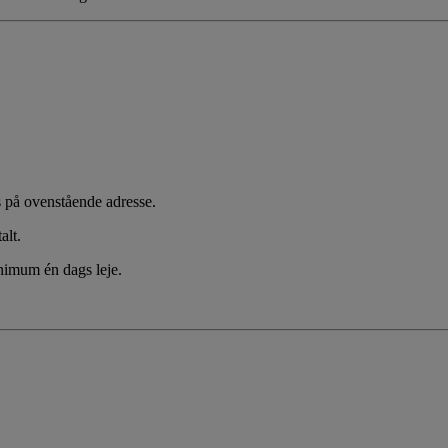
es på ovenstående adresse.
alt.
inimum én dags leje.