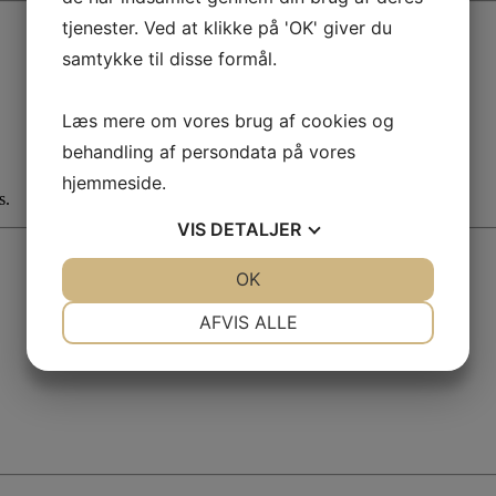
tjenester. Ved at klikke på 'OK' giver du
samtykke til disse formål.
Læs mere om vores brug af cookies og
behandling af persondata på vores
hjemmeside.
s.
VIS
DETALJER
JA
NEJ
OK
JA
NEJ
NØDVENDIGE
PRÆFERENCER
AFVIS ALLE
JA
NEJ
JA
NEJ
MARKETING
STATISTIK