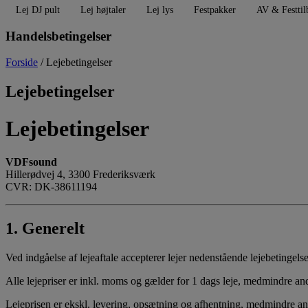
Lej DJ pult
Lej højtaler
Lej lys
Festpakker
AV & Festtil
Handelsbetingelser
Forside
/ Lejebetingelser
Lejebetingelser
Lejebetingelser
VDFsound
Hillerødvej 4, 3300 Frederiksværk
CVR: DK-38611194
1. Generelt
Ved indgåelse af lejeaftale accepterer lejer nedenstående lejebetingelse
Alle lejepriser er inkl. moms og gælder for 1 dags leje, medmindre ande
Lejeprisen er ekskl. levering, opsætning og afhentning, medmindre andet